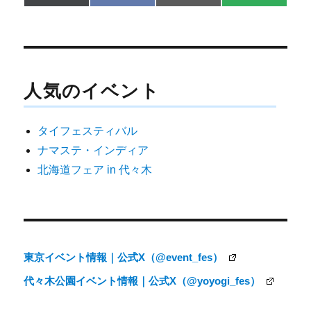
on
on
on
on
(
a
m
M
T
c
a
S
w
e
i
i
b
l
t
o
t
o
e
k
人気のイベント
r
)
タイフェスティバル
ナマステ・インディア
北海道フェア in 代々木
東京イベント情報｜公式X（@event_fes）
代々木公園イベント情報｜公式X（@yoyogi_fes）