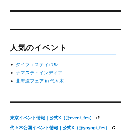
r
ー
)
投
稿
ナ
人気のイベント
ビ
ゲ
タイフェスティバル
ー
ナマステ・インディア
シ
北海道フェア in 代々木
ョ
ン
東京イベント情報｜公式X（@event_fes）
代々木公園イベント情報｜公式X（@yoyogi_fes）