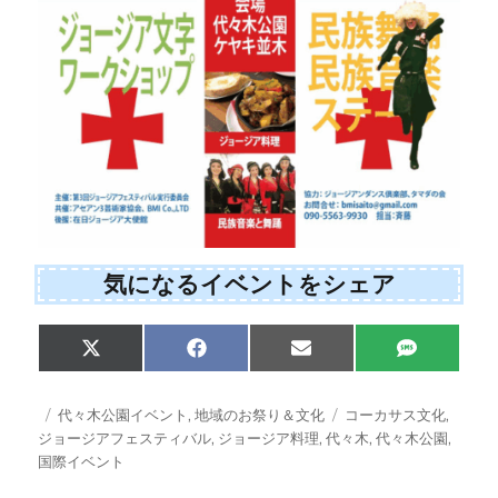
気になるイベントをシェア
Share
Share
Share
Share
X
F
E
S
on
on
on
on
(
a
m
M
T
c
a
S
w
e
i
投
カ
タ
代々木公園イベント
,
地域のお祭り＆文化
コーカサス文化
,
i
b
l
稿
テ
グ
ジョージアフェスティバル
,
ジョージア料理
,
代々木
,
代々木公園
,
t
o
日:
ゴ
国際イベント
t
o
e
k
リ