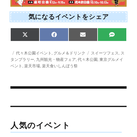
気になるイベントをシェア
Share
Share
Share
Share
X
F
E
S
on
on
on
on
(
a
m
M
T
c
a
S
w
e
i
投
カ
タ
代々木公園イベント
,
グルメ＆ドリンク
スイーツフェス
,
ス
i
b
l
稿
テ
グ
タンプラリー
,
九州観光・物産フェア
,
代々木公園
,
東京グルメイ
t
o
日:
ゴ
ベント
,
楽天市場
,
楽天食いしんぼう祭
t
o
e
k
リ
r
ー
)
投
稿
ナ
人気のイベント
ビ