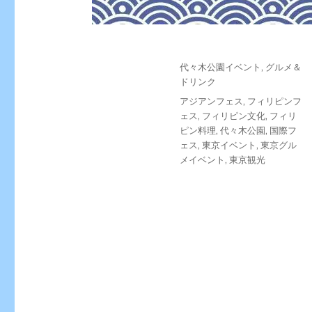
投
カ
代々木公園イベント
,
グルメ＆
稿
テ
ドリンク
日:
ゴ
タ
アジアンフェス
,
フィリピンフ
リ
グ
ェス
,
フィリピン文化
,
フィリ
ー
ピン料理
,
代々木公園
,
国際フ
ェス
,
東京イベント
,
東京グル
メイベント
,
東京観光