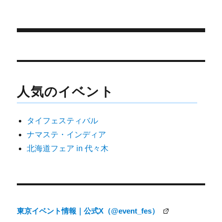
e
k
リ
r
ー
)
投
稿
ナ
人気のイベント
ビ
ゲ
タイフェスティバル
ー
ナマステ・インディア
シ
北海道フェア in 代々木
ョ
ン
東京イベント情報｜公式X（@event_fes）