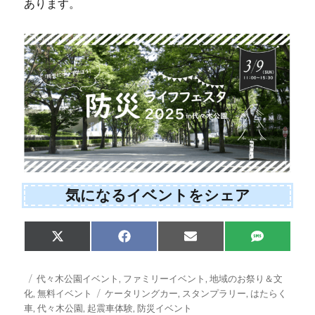
あります。
気になるイベントをシェア
Share
Share
Share
Share
X
F
E
S
on
on
on
on
(
a
m
M
T
c
a
S
w
e
i
投
カ
代々木公園イベント
,
ファミリーイベント
,
地域のお祭り＆文
i
b
l
稿
テ
タ
化
,
無料イベント
ケータリングカー
,
スタンプラリー
,
はたらく
t
o
日:
ゴ
グ
車
,
代々木公園
,
起震車体験
,
防災イベント
t
o