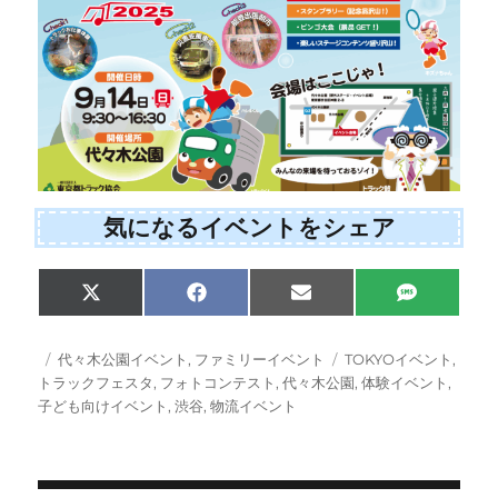
気になるイベントをシェア
Share
Share
Share
Share
X
F
E
S
on
on
on
on
(
a
m
M
T
c
a
S
w
e
i
投
カ
タ
代々木公園イベント
,
ファミリーイベント
TOKYOイベント
,
i
b
l
稿
テ
グ
トラックフェスタ
,
フォトコンテスト
,
代々木公園
,
体験イベント
,
t
o
日:
ゴ
子ども向けイベント
,
渋谷
,
物流イベント
t
o
e
k
リ
r
ー
)