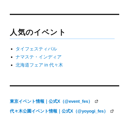
投
稿
ナ
人気のイベント
ビ
ゲ
タイフェスティバル
ー
ナマステ・インディア
シ
北海道フェア in 代々木
ョ
ン
東京イベント情報｜公式X（@event_fes）
代々木公園イベント情報｜公式X（@yoyogi_fes）