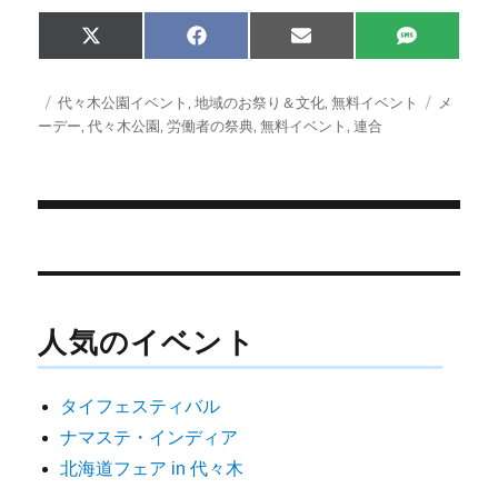
Share
Share
Share
Share
X
F
E
S
on
on
on
on
(
a
m
M
T
c
a
S
w
e
i
投
カ
タ
代々木公園イベント
,
地域のお祭り＆文化
,
無料イベント
メ
i
b
l
稿
テ
グ
ーデー
,
代々木公園
,
労働者の祭典
,
無料イベント
,
連合
t
o
日:
ゴ
t
o
e
k
リ
r
ー
)
投
稿
ナ
人気のイベント
ビ
ゲ
タイフェスティバル
ー
ナマステ・インディア
シ
北海道フェア in 代々木
ョ