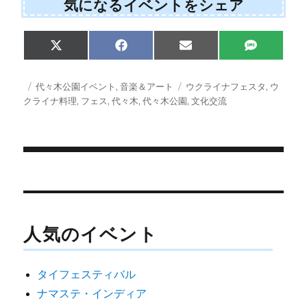
気になるイベントをシェア
Share
Share
Share
Share
X
F
E
S
on
on
on
on
(
a
m
M
T
c
a
S
w
e
i
投
カ
タ
代々木公園イベント
,
音楽＆アート
ウクライナフェスタ
,
ウ
i
b
l
稿
テ
グ
クライナ料理
,
フェス
,
代々木
,
代々木公園
,
文化交流
t
o
日:
ゴ
t
o
e
k
リ
r
ー
)
投
稿
ナ
人気のイベント
ビ
ゲ
タイフェスティバル
ー
ナマステ・インディア
シ