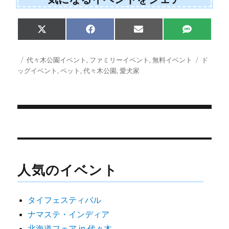
Share
Share
Share
Share
X
F
E
S
on
on
on
on
(
a
m
M
T
c
a
S
w
e
i
投
カ
タ
代々木公園イベント
,
ファミリーイベント
,
無料イベント
ド
i
b
l
稿
テ
グ
ッグイベント
,
ペット
,
代々木公園
,
愛犬家
t
o
日:
ゴ
t
o
e
k
リ
r
ー
)
投
稿
ナ
人気のイベント
ビ
ゲ
タイフェスティバル
ー
ナマステ・インディア
シ
北海道フェア in 代々木