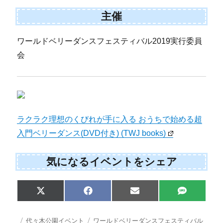
主催
ワールドベリーダンスフェスティバル2019実行委員
会
ラクラク理想のくびれが手に入る おうちで始める超
入門ベリーダンス(DVD付き) (TWJ books)
気になるイベントをシェア
Share
Share
Share
Share
X
F
E
S
on
on
on
on
(
a
m
M
T
c
a
S
w
e
i
投
カ
タ
代々木公園イベント
ワールドベリーダンスフェスティバル