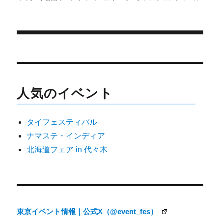
i
b
l
稿
テ
グ
t
o
日:
ゴ
t
o
e
k
リ
r
ー
)
投
稿
ナ
人気のイベント
ビ
ゲ
タイフェスティバル
ー
ナマステ・インディア
シ
北海道フェア in 代々木
ョ
ン
東京イベント情報｜公式X（@event_fes）