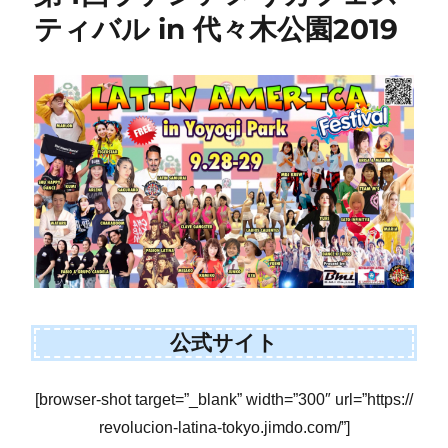
ティバル in 代々木公園2019
公式サイト
[browser-shot target=”_blank” width=”300″ url=”https://
revolucion-latina-tokyo.jimdo.com/”]