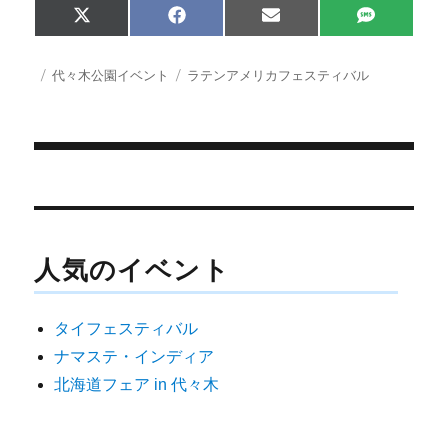
Share
Share
Share
Share
X
F
E
S
on
on
on
on
(
a
m
M
T
c
a
S
w
e
i
投
カ
タ
代々木公園イベント
ラテンアメリカフェスティバル
i
b
l
稿
テ
グ
t
o
日:
ゴ
t
o
e
k
リ
r
ー
)
投
稿
ナ
人気のイベント
ビ
ゲ
タイフェスティバル
ー
ナマステ・インディア
シ
北海道フェア in 代々木
ョ
ン