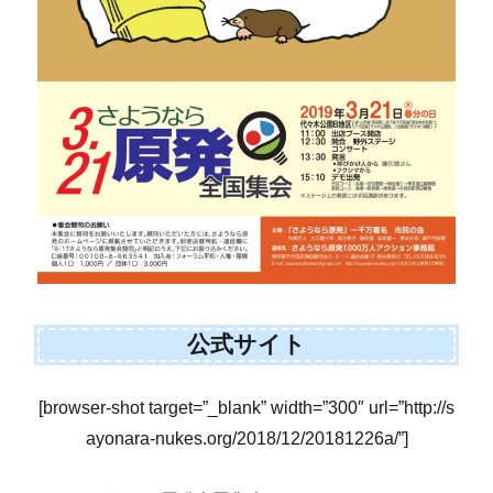
公式サイト
[browser-shot target=”_blank” width=”300″ url=”http://s
ayonara-nukes.org/2018/12/20181226a/”]