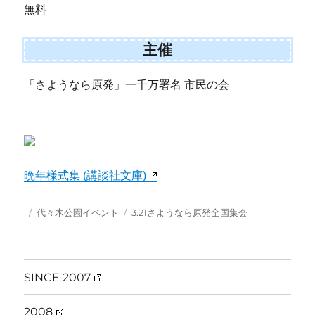
無料
主催
「さようなら原発」一千万署名 市民の会
晩年様式集 (講談社文庫)
投
カ
タ
代々木公園イベント
3.21さようなら原発全国集会
稿
テ
グ
日:
ゴ
リ
ー
SINCE 2007
2008