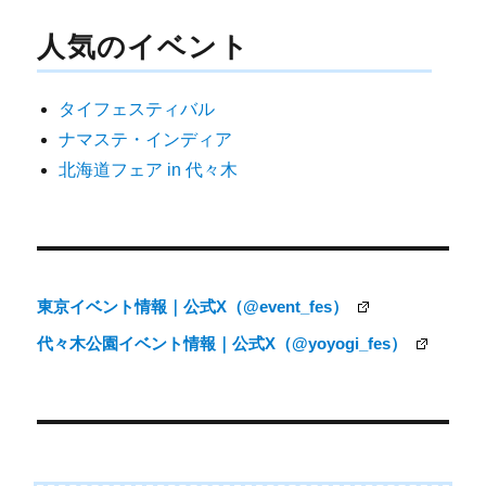
ナ
人気のイベント
ビ
ゲ
タイフェスティバル
ー
ナマステ・インディア
シ
北海道フェア in 代々木
ョ
ン
東京イベント情報｜公式X（@event_fes）
代々木公園イベント情報｜公式X（@yoyogi_fes）