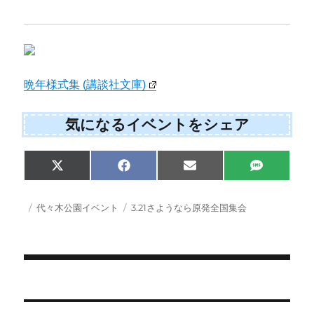
晩年様式集 (講談社文庫)
気になるイベントをシェア
Share
Share
Share
Share
X
F
E
S
on
on
on
on
(
a
m
M
T
c
a
S
w
e
i
投
カ
タ
代々木公園イベント
3.21さようなら原発全国集会
i
b
l
稿
テ
グ
t
o
日:
ゴ
t
o
e
k
リ
r
ー
)
投
稿