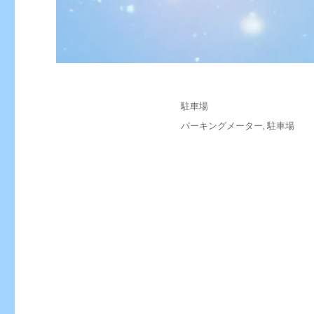
投
カ
駐車場
稿
テ
タ
パーキングメーター
,
駐車場
日:
ゴ
グ
リ
ー