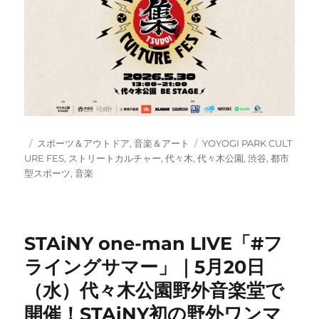
投
カ
タ
スポーツ＆アウトドア
,
音楽＆アート
YOYOGI PARK CULT
稿
テ
グ
URE FES
,
ストリートカルチャー
,
代々木
,
代々木公園
,
渋谷
,
都市
日:
ゴ
型スポーツ
,
音楽
リ
ー
STAiNY one-man LIVE「#フ
ライングサマー」｜5月20日
（水）代々木公園野外音楽堂で
開催！STAiNY初の野外ワンマ