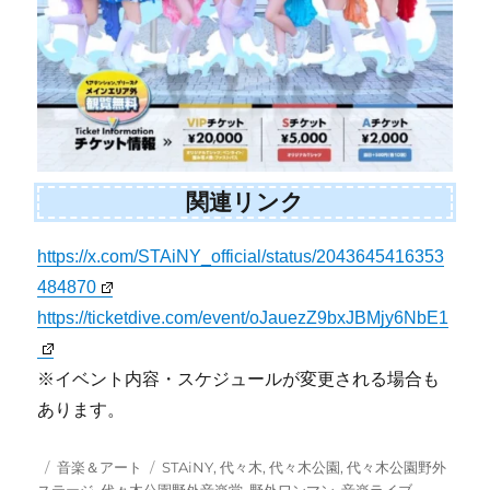
関連リンク
https://x.com/STAiNY_official/status/2043645416353
484870
https://ticketdive.com/event/oJauezZ9bxJBMjy6NbE1
※イベント内容・スケジュールが変更される場合も
あります。
投
カ
タ
音楽＆アート
STAiNY
,
代々木
,
代々木公園
,
代々木公園野外
稿
テ
グ
ステージ
,
代々木公園野外音楽堂
,
野外ワンマン
,
音楽ライブ