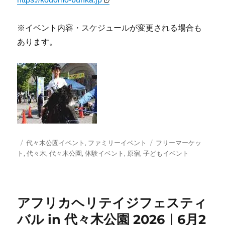
※イベント内容・スケジュールが変更される場合も
あります。
投
カ
タ
代々木公園イベント
,
ファミリーイベント
フリーマーケッ
稿
テ
グ
ト
,
代々木
,
代々木公園
,
体験イベント
,
原宿
,
子どもイベント
日:
ゴ
リ
ー
アフリカヘリテイジフェスティ
バル in 代々木公園 2026｜6月2