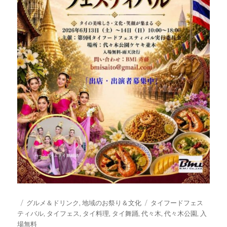
投
カ
タ
グルメ＆ドリンク
,
地域のお祭り＆文化
タイフードフェス
稿
テ
グ
ティバル
,
タイフェス
,
タイ料理
,
タイ舞踊
,
代々木
,
代々木公園
,
入
日:
ゴ
場無料