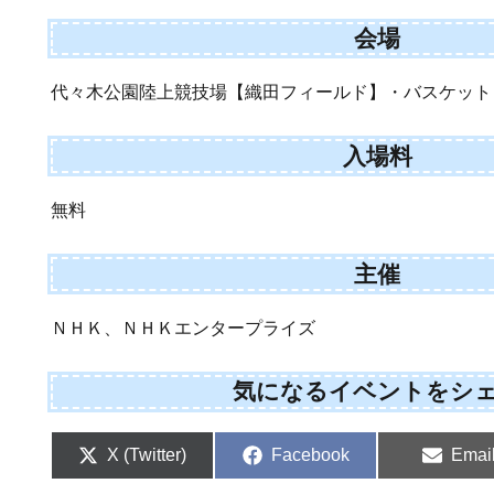
会場
代々木公園陸上競技場【織田フィールド】・バスケット
入場料
無料
主催
ＮＨＫ、ＮＨＫエンタープライズ
気になるイベントをシ
Share
Share
Shar
X (Twitter)
Facebook
Emai
on
on
on