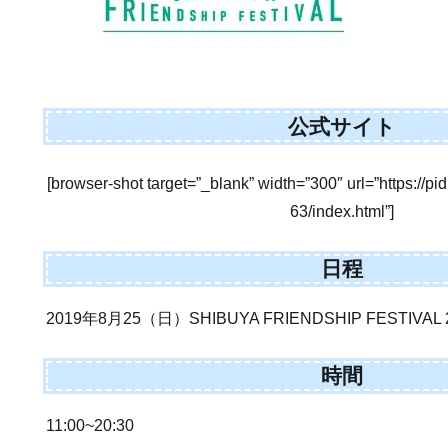
公式サイト
[browser-shot target=”_blank” width=”300″ url=”https://p
63/index.html”]
日程
2019年8月25（日）SHIBUYA FRIENDSHIP FESTIVAL 
時間
11:00~20:30