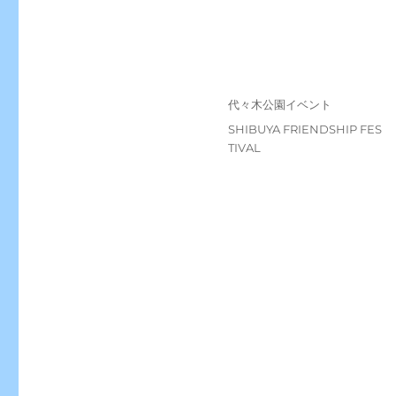
投
カ
代々木公園イベント
稿
テ
タ
SHIBUYA FRIENDSHIP FES
日:
ゴ
グ
TIVAL
リ
ー