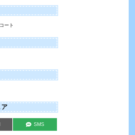
コート
ェア
e
Share
l
SMS
on