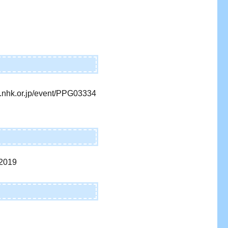
id.nhk.or.jp/event/PPG03334
2019