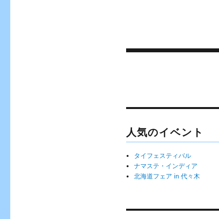
投
稿
ナ
ビ
ゲ
人気のイベント
ー
タイフェスティバル
シ
ナマステ・インディア
ョ
北海道フェア in 代々木
ン