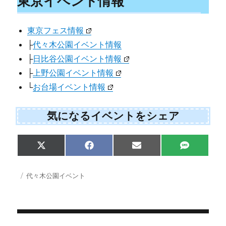
東京イベント情報
東京フェス情報
├
代々木公園イベント情報
├
日比谷公園イベント情報
├
上野公園イベント情報
└
お台場イベント情報
気になるイベントをシェア
Share
Share
Share
Share
X
F
E
S
on
on
on
on
(
a
m
M
T
c
a
S
w
e
i
投
カ
代々木公園イベント
i
b
l
稿
テ
t
o
日:
ゴ
t
o
e
k
リ
r
ー
)