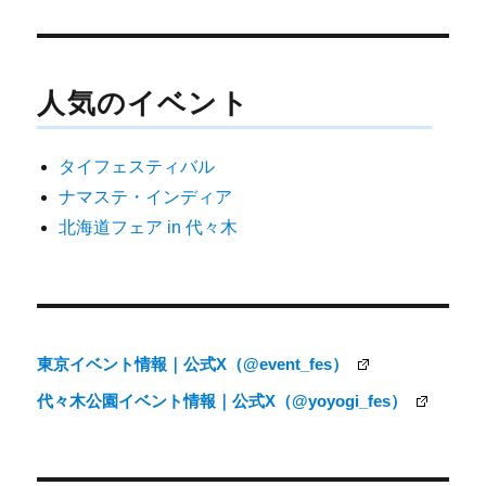
投
稿
ナ
人気のイベント
ビ
ゲ
タイフェスティバル
ー
ナマステ・インディア
シ
北海道フェア in 代々木
ョ
ン
東京イベント情報｜公式X（@event_fes）
代々木公園イベント情報｜公式X（@yoyogi_fes）