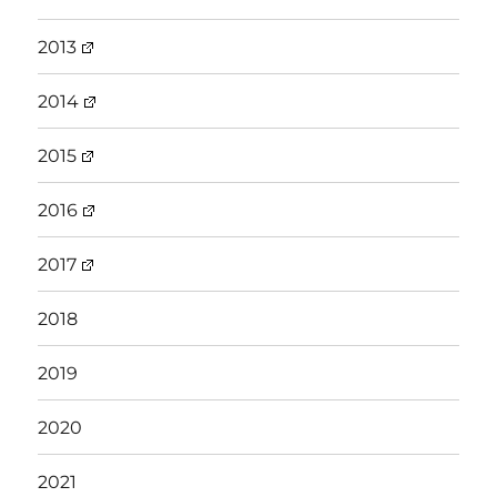
2013
2014
2015
2016
2017
2018
2019
2020
2021