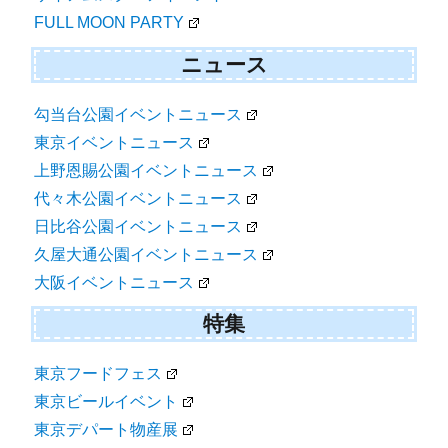
FULL MOON PARTY
ニュース
勾当台公園イベントニュース
東京イベントニュース
上野恩賜公園イベントニュース
代々木公園イベントニュース
日比谷公園イベントニュース
久屋大通公園イベントニュース
大阪イベントニュース
特集
東京フードフェス
東京ビールイベント
東京デパート物産展