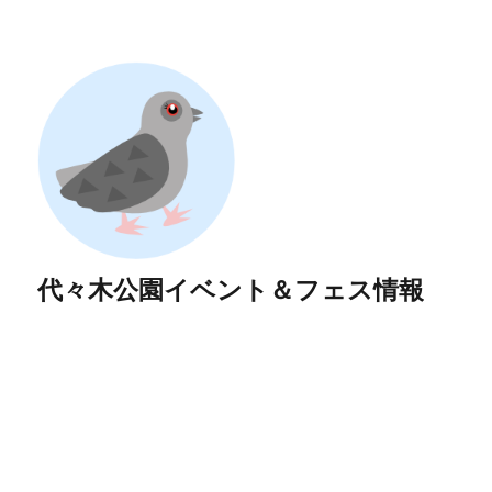
代々木公園イベント＆フェス情報