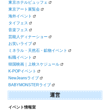
東京ホテルビュッフェ
東京アート展覧会
海外イベント
タイフェス
音楽フェス
芸能人ディナーショー
お笑いライブ
ミネラル・天然石・鉱物イベント
転職イベント
韓国映画｜上映スケジュール
K-POPイベント
NewJeansライブ
BABYMONSTERライブ
運営
イベント情報室