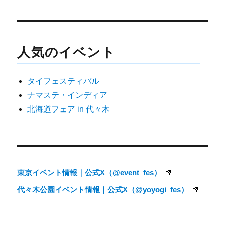
投
稿
ナ
人気のイベント
ビ
ゲ
タイフェスティバル
ー
ナマステ・インディア
シ
北海道フェア in 代々木
ョ
ン
東京イベント情報｜公式X（@event_fes）
代々木公園イベント情報｜公式X（@yoyogi_fes）