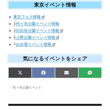
東京イベント情報
東京フェス情報
├
代々木公園イベント情報
├
日比谷公園イベント情報
├
上野公園イベント情報
└
お台場イベント情報
気になるイベントをシェア
Share
Share
Share
Share
X
F
E
S
on
on
on
on
(
a
m
M
T
c
a
S
w
e
i
投
カ
代々木公園イベント
i
b
l
稿
テ
t
o
日:
ゴ
t
o
e
k
リ
r
ー
)