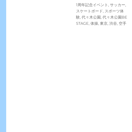
日:
ゴ
タ
1周年記念イベント
,
サッカー
,
リ
グ
スケートボード
,
スポーツ体
ー
験
,
代々木公園
,
代々木公園BE
STAGE
,
体操
,
東京
,
渋谷
,
空手