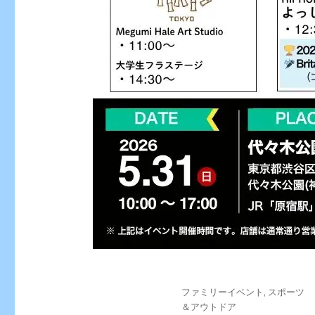
投
カ
ファミリーイベント
,
スポーツ
稿
テ
＆アウトドア