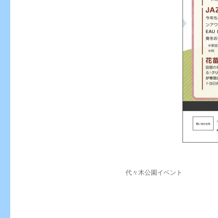
投
カ
代々木公園イベント
稿
テ
日:
ゴ
リ
ー