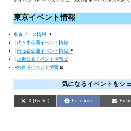
※イベント内容・スケジュールが変更される場合もあり
東京イベント情報
東京フェス情報
├
代々木公園イベント情報
├
日比谷公園イベント情報
├
上野公園イベント情報
└
お台場イベント情報
気になるイベントをシ
Share
Share
Shar
X (Twitter)
Facebook
Emai
on
on
on