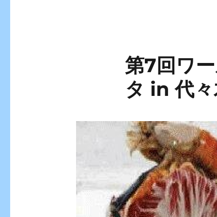
第7回ワ
タ in 代