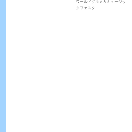
タ
ワールドグルメ＆ミュージッ
日:
ゴ
グ
クフェスタ
リ
ー