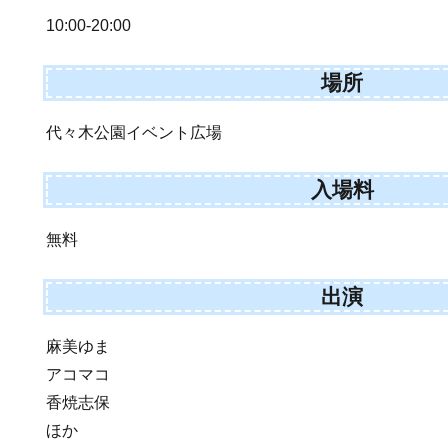
10:00-20:00
場所
代々木公園イベント広場
入場料
無料
出演
麻美ゆま
アコマコ
香焼志保
ほか