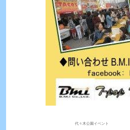
投
カ
代々木公園イベント
稿
テ