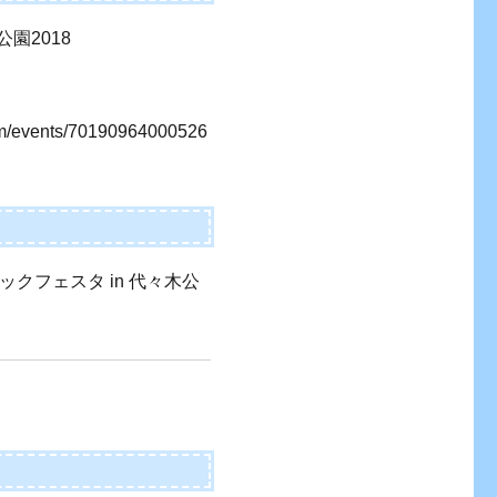
園2018
com/events/70190964000526
ックフェスタ in 代々木公