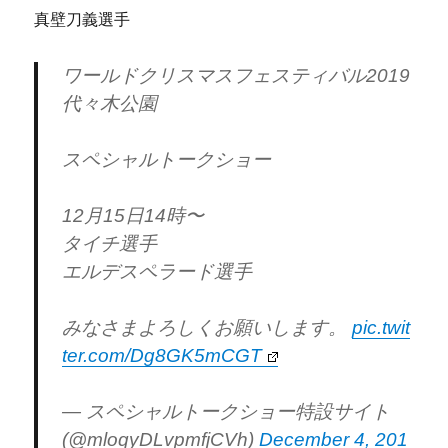
真壁刀義選手
ワールドクリスマスフェスティバル2019
代々木公園
スペシャルトークショー
12月15日14時〜
タイチ選手
エルデスペラード選手
みなさまよろしくお願いします。
pic.twit
ter.com/Dg8GK5mCGT
— スペシャルトークショー特設サイト
(@mloqyDLvpmfjCVh)
December 4, 201