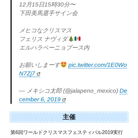
12月15日15時30分〜
下田美馬選手サイン会
メヒコなクリスマス
フェリス ナヴィダ
エルハラペーニョブース内
お願いしまーす
pic.twitter.com/1E0Wo
N7Zj7
— メキシコ太郎 (@jalapeno_mexico)
De
cember 6, 2019
主催
第6回ワールドクリスマスフェスティバル2019実行