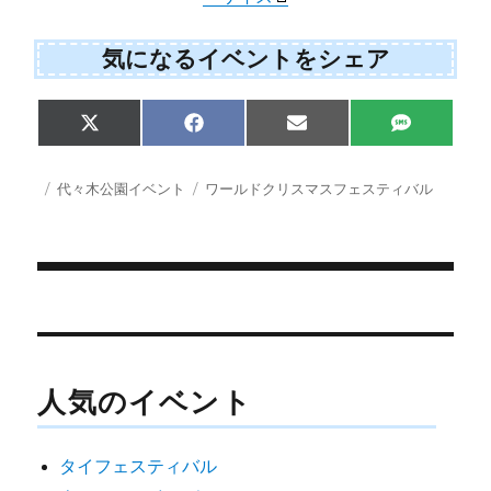
気になるイベントをシェア
Share
Share
Share
Share
X
F
E
S
on
on
on
on
(
a
m
M
T
c
a
S
w
e
i
投
カ
タ
代々木公園イベント
ワールドクリスマスフェスティバル
i
b
l
稿
テ
グ
t
o
日:
ゴ
t
o
e
k
リ
r
ー
)
投
稿
ナ
人気のイベント
ビ
ゲ
タイフェスティバル
ー