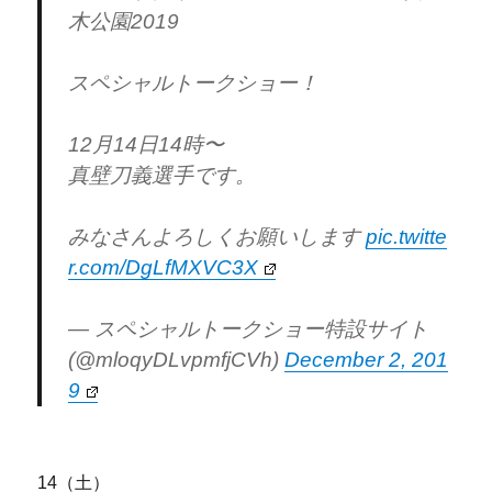
木公園2019
スペシャルトークショー！
12月14日14時〜
真壁刀義選手です。
みなさんよろしくお願いします
pic.twitte
r.com/DgLfMXVC3X
— スペシャルトークショー特設サイト
(@mloqyDLvpmfjCVh)
December 2, 201
9
14（土）