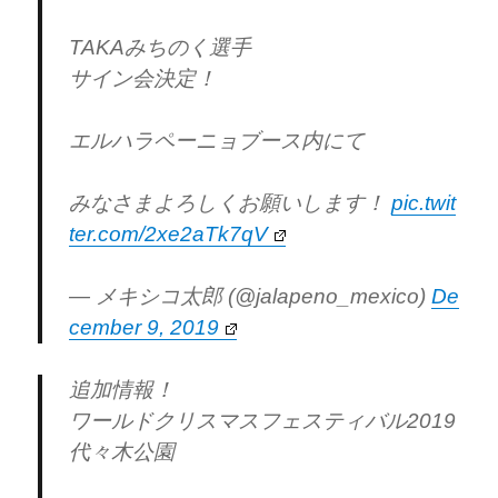
TAKAみちのく選手
サイン会決定！
エルハラペーニョブース内にて
みなさまよろしくお願いします！
pic.twit
ter.com/2xe2aTk7qV
— メキシコ太郎 (@jalapeno_mexico)
De
cember 9, 2019
追加情報！
ワールドクリスマスフェスティバル2019
代々木公園