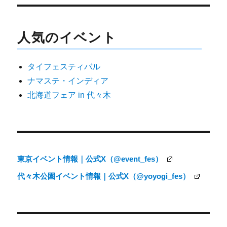
稿
ナ
人気のイベント
ビ
ゲ
タイフェスティバル
ー
ナマステ・インディア
シ
北海道フェア in 代々木
ョ
ン
東京イベント情報｜公式X（@event_fes）
代々木公園イベント情報｜公式X（@yoyogi_fes）