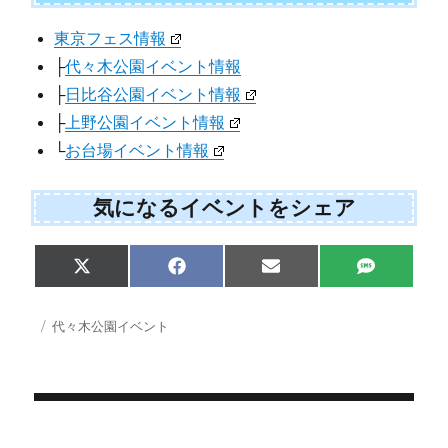
東京フェス情報
├
代々木公園イベント情報
├
日比谷公園イベント情報
├
上野公園イベント情報
└
お台場イベント情報
気になるイベントをシェア
Share
Share
Share
Share
X
F
E
S
on
on
on
on
(
a
m
M
T
c
a
S
w
e
i
投
カ
代々木公園イベント
i
b
l
稿
テ
t
o
日:
ゴ
t
o
e
k
リ
r
ー
)
投