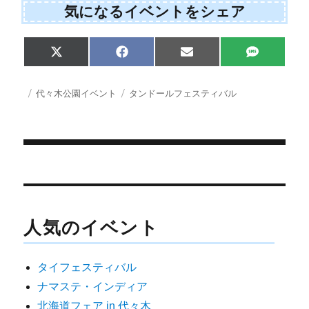
気になるイベントをシェア
Share
Share
Share
Share
X
F
E
S
on
on
on
on
(
a
m
M
T
c
a
S
w
e
i
投
カ
タ
代々木公園イベント
タンドールフェスティバル
i
b
l
稿
テ
グ
t
o
日:
ゴ
t
o
e
k
リ
r
ー
)
投
稿
ナ
人気のイベント
ビ
ゲ
タイフェスティバル
ー
ナマステ・インディア
シ
北海道フェア in 代々木