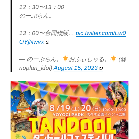
12：30〜13：00
のーぷらん。
13：00〜合同物販…
pic.twitter.com/Lw0
OYjNwvx
— のーぷらん。
おふぃしゃる。
(@
noplan_idol)
August 15, 2023