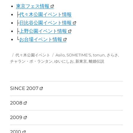
東京フェス情報
├
代々木公園イベント情報
├
日比谷公園イベント情報
├
上野公園イベント情報
└
お台場イベント情報
投
カ
タ
代々木公園イベント
Asilo
,
SOMETIME'S
,
tonun
,
さらさ
,
稿
テ
グ
チャラン・ポ・ランタン
,
ゆいにしお
,
新東京
,
離婚伝説
日:
ゴ
リ
ー
SINCE 2007
2008
2009
2010