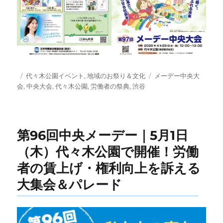
投
カ
タ
代々木公園イベント
,
地域のお祭り＆文化
メーデー中央大
稿
テ
グ
会
,
中央大会
,
代々木公園
,
労働者の祭典
,
渋谷
日:
ゴ
リ
ー
第96回中央メーデー｜5月1日
（木）代々木公園で開催！労働
者の賃上げ・権利向上を訴える
大集会＆パレード