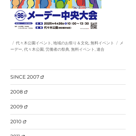
投
カ
タ
代々木公園イベント
,
地域のお祭り＆文化
,
無料イベント
メ
稿
テ
グ
ーデー
,
代々木公園
,
労働者の祭典
,
無料イベント
,
連合
日:
ゴ
リ
ー
SINCE 2007
2008
2009
2010