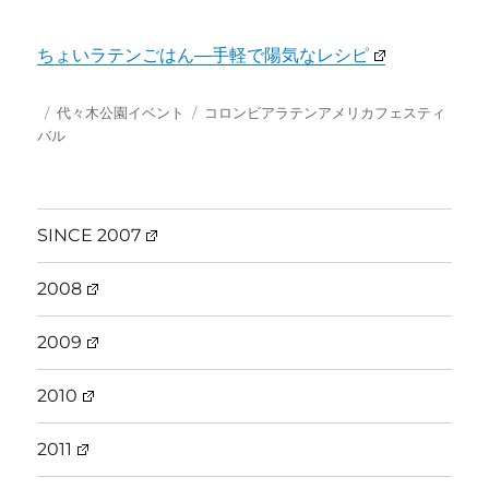
ちょいラテンごはん―手軽で陽気なレシピ
投
カ
タ
代々木公園イベント
コロンビアラテンアメリカフェスティ
稿
テ
グ
バル
日:
ゴ
リ
ー
SINCE 2007
2008
2009
2010
2011