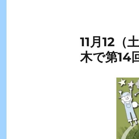
11月12
木で第1