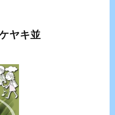
園ケヤキ並
！