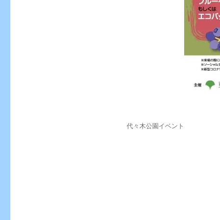
投
カ
代々木公園イベント
稿
テ
日:
ゴ
リ
ー