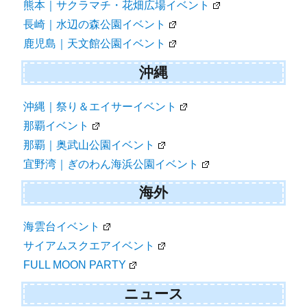
熊本｜サクラマチ・花畑広場イベント
長崎｜水辺の森公園イベント
鹿児島｜天文館公園イベント
沖縄
沖縄｜祭り＆エイサーイベント
那覇イベント
那覇｜奥武山公園イベント
宜野湾｜ぎのわん海浜公園イベント
海外
海雲台イベント
サイアムスクエアイベント
FULL MOON PARTY
ニュース