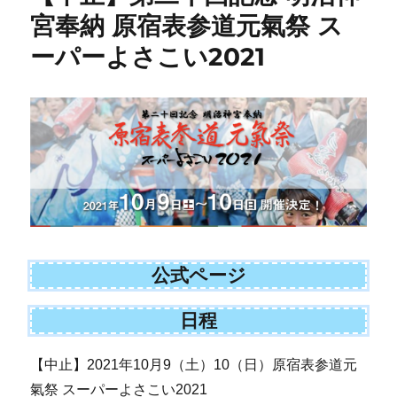
宮奉納 原宿表参道元氣祭 ス
ーパーよさこい2021
公式ページ
日程
【中止】2021年10月9（土）10（日）原宿表参道元
氣祭 スーパーよさこい2021