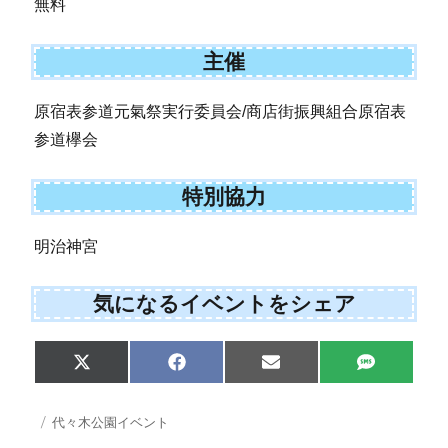
無料
主催
原宿表参道元氣祭実行委員会/商店街振興組合原宿表
参道欅会
特別協力
明治神宮
気になるイベントをシェア
Share
Share
Share
Share
X
F
E
S
on
on
on
on
(
a
m
M
T
c
a
S
w
e
i
投
カ
代々木公園イベント
i
b
l
稿
テ