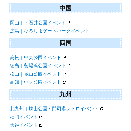
中国
岡山｜下石井公園イベント
広島｜ひろしまゲートパークイベント
四国
高松｜中央公園イベント
徳島｜藍場浜公園イベント
松山｜城山公園イベント
高知｜中央公園イベント
九州
北九州｜勝山公園・門司港レトロイベント
福岡イベント
天神イベント