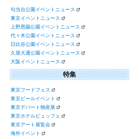
勾当台公園イベントニュース
東京イベントニュース
上野恩賜公園イベントニュース
代々木公園イベントニュース
日比谷公園イベントニュース
久屋大通公園イベントニュース
大阪イベントニュース
特集
東京フードフェス
東京ビールイベント
東京デパート物産展
東京ホテルビュッフェ
東京アート展覧会
海外イベント