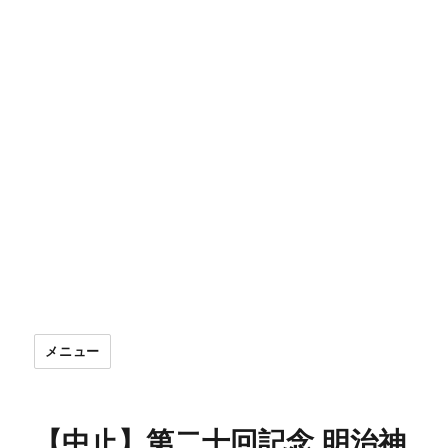
メニュー
【中止】第二十回記念 明治神