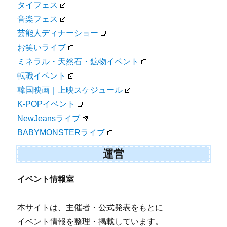
タイフェス
音楽フェス
芸能人ディナーショー
お笑いライブ
ミネラル・天然石・鉱物イベント
転職イベント
韓国映画｜上映スケジュール
K-POPイベント
NewJeansライブ
BABYMONSTERライブ
運営
イベント情報室
本サイトは、主催者・公式発表をもとに
イベント情報を整理・掲載しています。