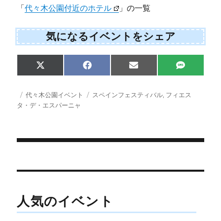
「
代々木公園付近のホテル
」の一覧
気になるイベントをシェア
Share
Share
Share
Share
X
F
E
S
on
on
on
on
(
a
m
M
T
c
a
S
w
e
i
投
カ
タ
代々木公園イベント
スペインフェスティバル
,
フィエス
i
b
l
稿
テ
グ
タ・デ・エスパーニャ
t
o
日:
ゴ
t
o
e
k
リ
r
ー
)
投
稿
ナ
人気のイベント
ビ
ゲ