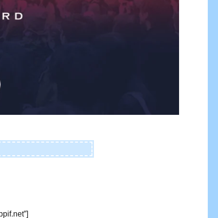
pif.net”]