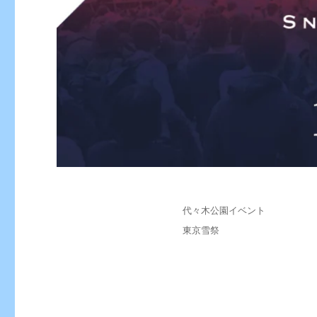
投
カ
代々木公園イベント
稿
テ
タ
東京雪祭
日:
ゴ
グ
リ
ー