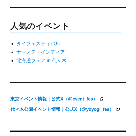
稿
ナ
人気のイベント
ビ
ゲ
タイフェスティバル
ー
ナマステ・インディア
シ
北海道フェア in 代々木
ョ
ン
東京イベント情報｜公式X（@event_fes）
代々木公園イベント情報｜公式X（@yoyogi_fes）