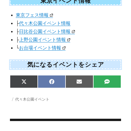
東京イベント情報
東京フェス情報
├
代々木公園イベント情報
├
日比谷公園イベント情報
├
上野公園イベント情報
└
お台場イベント情報
気になるイベントをシェア
Share
Share
Share
Share
X
F
E
S
on
on
on
on
(
a
m
M
T
c
a
S
w
e
i
投
カ
代々木公園イベント
i
b
l
稿
テ
t
o
日:
ゴ
t
o
e
k
リ
r
ー
)
投