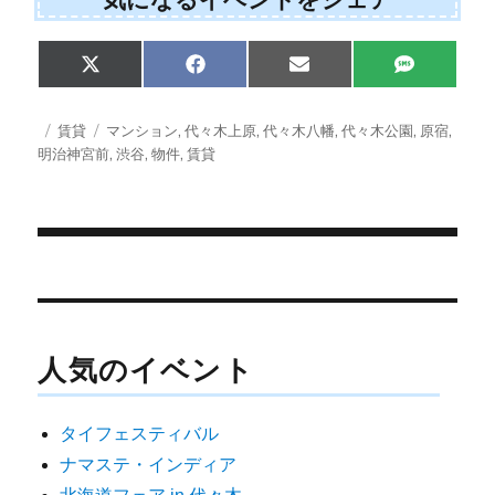
Share
Share
Share
Share
X
F
E
S
on
on
on
on
(
a
m
M
T
c
a
S
w
e
i
投
カ
タ
賃貸
マンション
,
代々木上原
,
代々木八幡
,
代々木公園
,
原宿
,
i
b
l
稿
テ
グ
明治神宮前
,
渋谷
,
物件
,
賃貸
t
o
日:
ゴ
t
o
e
k
リ
r
ー
)
投
稿
ナ
人気のイベント
ビ
ゲ
タイフェスティバル
ー
ナマステ・インディア
シ