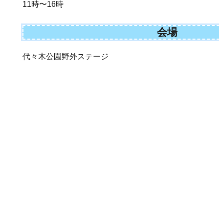
11時〜16時
会場
代々木公園野外ステージ