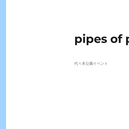
pipes of 
投
カ
代々木公園イベント
稿
テ
日:
ゴ
リ
ー