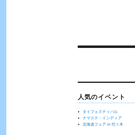
投
稿
ナ
ビ
ゲ
人気のイベント
ー
タイフェスティバル
シ
ナマステ・インディア
ョ
北海道フェア in 代々木