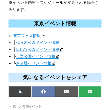
※イベント内容・スケジュールが変更される場合も
あります。
東京イベント情報
東京フェス情報
├
代々木公園イベント情報
├
日比谷公園イベント情報
├
上野公園イベント情報
└
お台場イベント情報
気になるイベントをシェア
Share
Share
Share
Share
X
F
E
S
on
on
on
on
(
a
m
M
T
c
a
S
w
e
i
投
カ
代々木公園イベント
i
b
l