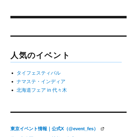
稿
テ
t
o
日:
ゴ
t
o
e
k
リ
r
ー
)
投
稿
ナ
人気のイベント
ビ
ゲ
タイフェスティバル
ー
ナマステ・インディア
シ
北海道フェア in 代々木
ョ
ン
東京イベント情報｜公式X（@event_fes）