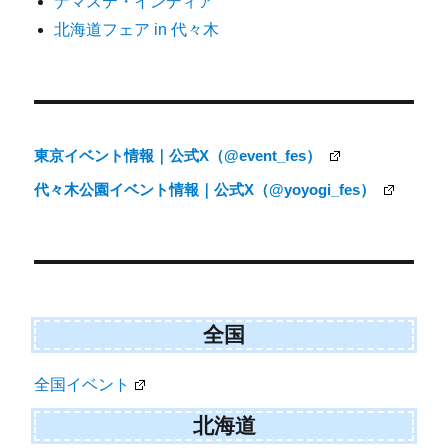
ナマステ・インディア
シ
北海道フェア in 代々木
ョ
ン
東京イベント情報｜公式X（@event_fes）
代々木公園イベント情報｜公式X（@yoyogi_fes）
全国
全国イベント
北海道