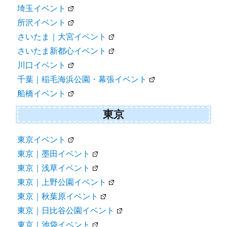
埼玉イベント
所沢イベント
さいたま｜大宮イベント
さいたま新都心イベント
川口イベント
千葉｜稲毛海浜公園・幕張イベント
船橋イベント
東京
東京イベント
東京｜墨田イベント
東京｜浅草イベント
東京｜上野公園イベント
東京｜秋葉原イベント
東京｜日比谷公園イベント
東京｜池袋イベント