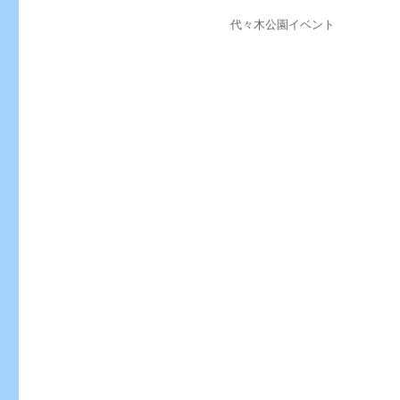
投
カ
代々木公園イベント
稿
テ
日:
ゴ
リ
ー