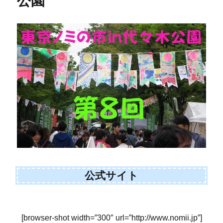
公園
公式サイト
[browser-shot width=”300″ url=”http://www.nomii.jp”]