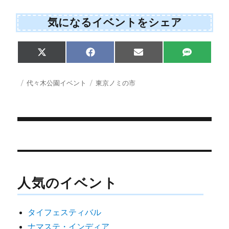
気になるイベントをシェア
Share
Share
Share
Share
X
F
E
S
on
on
on
on
(
a
m
M
T
c
a
S
w
e
i
投
カ
タ
代々木公園イベント
東京ノミの市
i
b
l
稿
テ
グ
t
o
日:
ゴ
t
o
e
k
リ
r
ー
)
投
稿
ナ
人気のイベント
ビ
ゲ
タイフェスティバル
ー
ナマステ・インディア