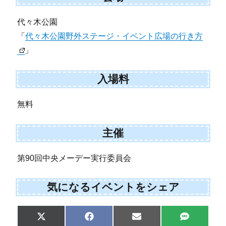
代々木公園
「
代々木公園野外ステージ・イベント広場の行き方
」
入場料
無料
主催
第90回中央メーデー実行委員会
気になるイベントをシェア
Share
Share
Share
Share
X
F
E
S