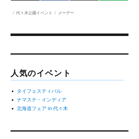
on
on
on
on
(
a
m
M
T
c
a
S
w
e
i
投
カ
タ
代々木公園イベント
メーデー
i
b
l
稿
テ
グ
t
o
日:
ゴ
t
o
e
k
リ
r
ー
)
投
稿
ナ
人気のイベント
ビ
ゲ
タイフェスティバル
ー
ナマステ・インディア
シ
北海道フェア in 代々木
ョ
ン