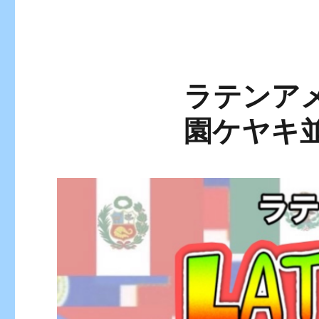
ラテンアメ
園ケヤキ