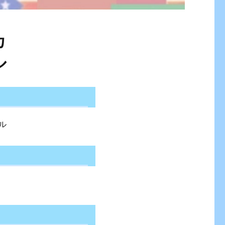
カ
ル
ル