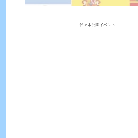
投
カ
代々木公園イベント
稿
テ
日:
ゴ
リ
ー