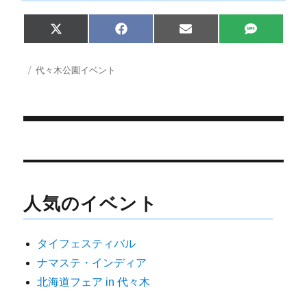
Share
Share
Share
Share
X
F
E
S
on
on
on
on
(
a
m
M
T
c
a
S
w
e
i
投
カ
代々木公園イベント
i
b
l
稿
テ
t
o
日:
ゴ
t
o
e
k
リ
r
ー
)
投
稿
ナ
人気のイベント
ビ
ゲ
タイフェスティバル
ー
ナマステ・インディア
シ
北海道フェア in 代々木
ョ