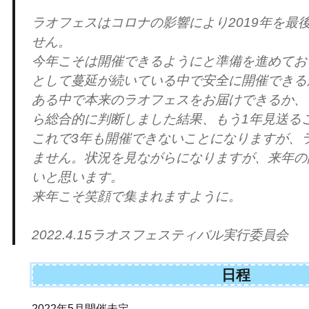
ラオフェスはコロナの影響により2019年を最
せん。
今年こそは開催できるようにと準備を進めてお
として蔓延が続いている中で安全に開催できる
ある中で本来のラオフェスをお届けできるか、
ら総合的に判断しました結果、もう1年見送る
これで3年も開催できないことになりますが、
ません。状況を見ながらになりますが、来年の
いと思います。
来年こそ笑顔で集まれますように。
2022.4.15ラオスフェスティバル実行委員会
日程
2022年5月開催未定