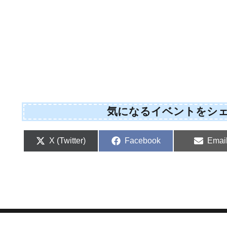
気になるイベントをシ
Share
Share
Shar
X (Twitter)
Facebook
Emai
on
on
on