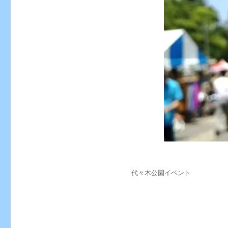
投
カ
代々木公園イベント
稿
テ
日:
ゴ
リ
ー