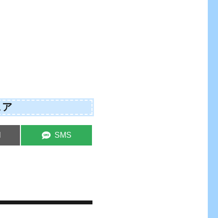
ェア
e
Share
l
SMS
on