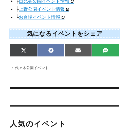
├
日比谷公園イベント情報
├
上野公園イベント情報
└
お台場イベント情報
気になるイベントをシェア
Share
Share
Share
Share
X
F
E
S
on
on
on
on
(
a
m
M
T
c
a
S
w
e
i
投
カ
代々木公園イベント
i
b
l
稿
テ
t
o
日:
ゴ
t
o
e
k
リ
r
ー
)
投
稿
ナ
人気のイベント
ビ