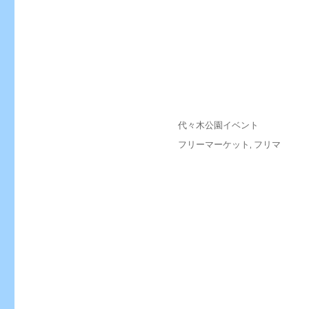
投
カ
代々木公園イベント
稿
テ
タ
フリーマーケット
,
フリマ
日:
ゴ
グ
リ
ー