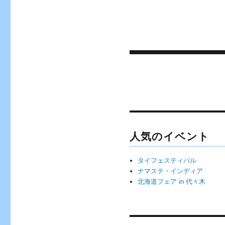
投
稿
ナ
ビ
ゲ
人気のイベント
ー
タイフェスティバル
シ
ナマステ・インディア
ョ
北海道フェア in 代々木
ン