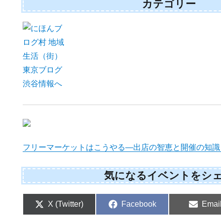
カテゴリー
フリーマーケットはこうやる―出店の智恵と開催の知識
気になるイベントをシ
Share
Share
Shar
X (Twitter)
Facebook
Emai
on
on
on