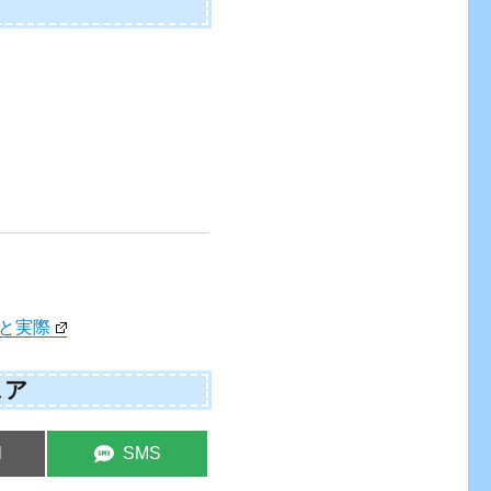
と実際
ェア
e
Share
l
SMS
on