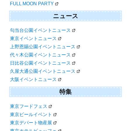
FULL MOON PARTY
ニュース
勾当台公園イベントニュース
東京イベントニュース
上野恩賜公園イベントニュース
代々木公園イベントニュース
日比谷公園イベントニュース
久屋大通公園イベントニュース
大阪イベントニュース
特集
東京フードフェス
東京ビールイベント
東京デパート物産展
東京ホテルビュッフェ