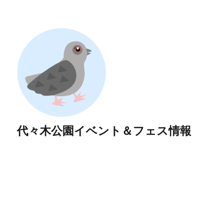
代々木公園イベント＆フェス情報