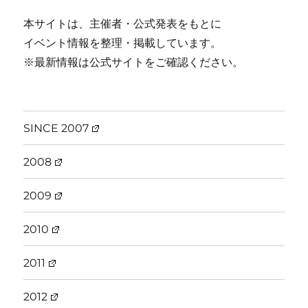
本サイトは、主催者・公式発表をもとに
イベント情報を整理・掲載しています。
※最新情報は公式サイトをご確認ください。
SINCE 2007
2008
2009
2010
2011
2012