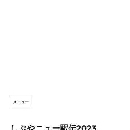
メニュー
しぶやニュー駅伝2023