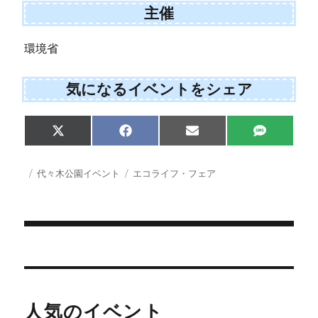
主催
環境省
気になるイベントをシェア
Share
Share
Share
Share
X
F
E
S
on
on
on
on
(
a
m
M
T
c
a
S
w
e
i
投
カ
タ
代々木公園イベント
エコライフ・フェア
i
b
l
稿
テ
グ
t
o
日:
ゴ
t
o
e
k
リ
r
ー
)
投
稿
ナ
人気のイベント
ビ