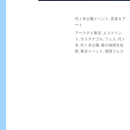
投
カ
代々木公園イベント
,
音楽＆ア
稿
テ
ート
日:
ゴ
タ
アースデイ東京
,
エコイベン
リ
グ
ト
,
サステナブル
,
フェス
,
代々
ー
木
,
代々木公園
,
春の地球文化
祭
,
東京イベント
,
環境フェス