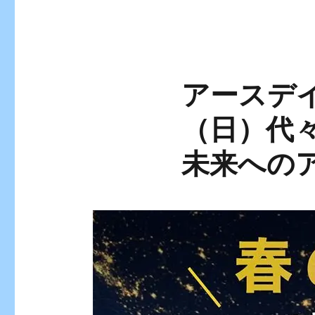
アースデイ
（日）代
未来への