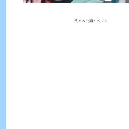
投
カ
代々木公園イベント
稿
テ
日:
ゴ
リ
ー