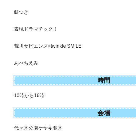
餅つき
表現ドラマチック！
荒川サピエンス×twinkle SMILE
あべちえみ
時間
10時から16時
会場
代々木公園ケヤキ並木