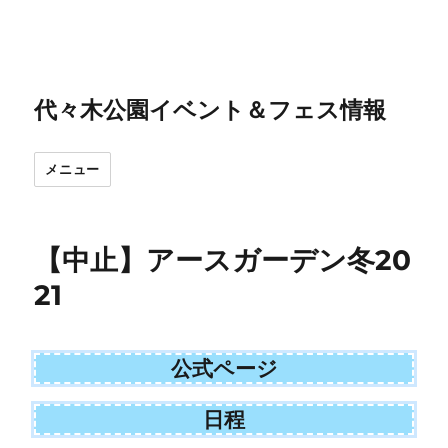
代々木公園イベント＆フェス情報
メニュー
【中止】アースガーデン冬20
21
公式ページ
日程