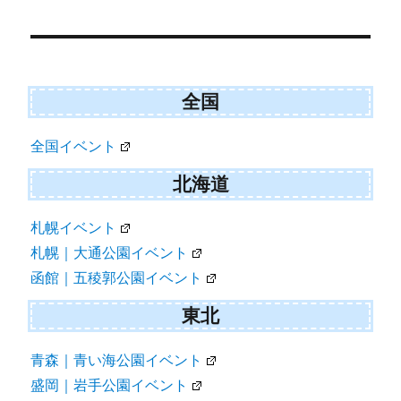
全国
全国イベント
北海道
札幌イベント
札幌｜大通公園イベント
函館｜五稜郭公園イベント
東北
青森｜青い海公園イベント
盛岡｜岩手公園イベント