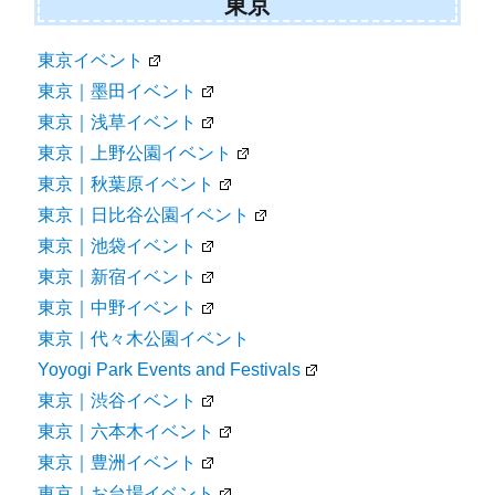
東京
東京イベント
東京｜墨田イベント
東京｜浅草イベント
東京｜上野公園イベント
東京｜秋葉原イベント
東京｜日比谷公園イベント
東京｜池袋イベント
東京｜新宿イベント
東京｜中野イベント
東京｜代々木公園イベント
Yoyogi Park Events and Festivals
東京｜渋谷イベント
東京｜六本木イベント
東京｜豊洲イベント
東京｜お台場イベント