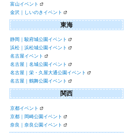
富山イベント
金沢｜しいのきイベント
東海
静岡｜駿府城公園イベント
浜松｜浜松城公園イベント
名古屋イベント
名古屋｜名城公園イベント
名古屋｜栄・久屋大通公園イベント
名古屋｜鶴舞公園イベント
関西
京都イベント
京都｜岡崎公園イベント
奈良｜奈良公園イベント