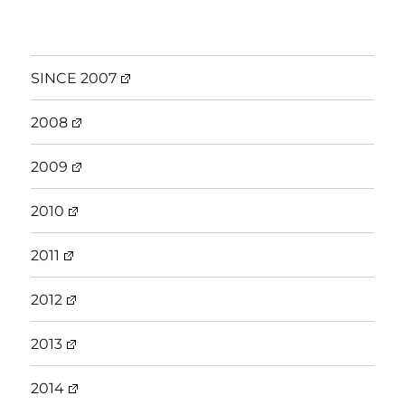
SINCE 2007
2008
2009
2010
2011
2012
2013
2014