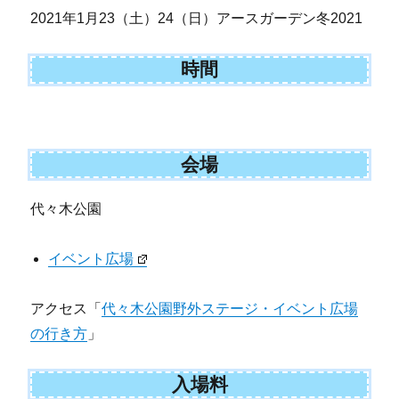
2021年1月23（土）24（日）アースガーデン冬2021
時間
会場
代々木公園
イベント広場
アクセス「
代々木公園野外ステージ・イベント広場
の行き方
」
入場料