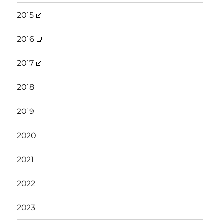
2015
2016
2017
2018
2019
2020
2021
2022
2023