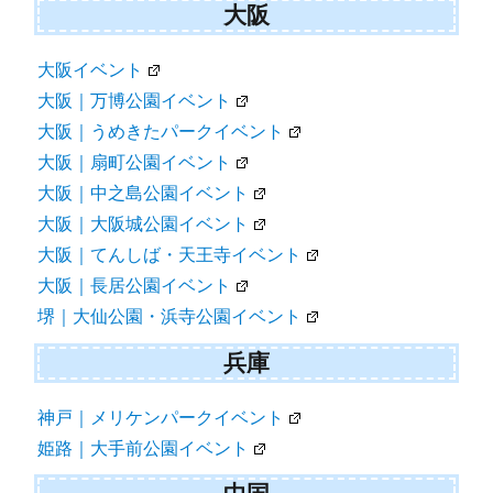
大阪
大阪イベント
大阪｜万博公園イベント
大阪｜うめきたパークイベント
大阪｜扇町公園イベント
大阪｜中之島公園イベント
大阪｜大阪城公園イベント
大阪｜てんしば・天王寺イベント
大阪｜長居公園イベント
堺｜大仙公園・浜寺公園イベント
兵庫
神戸｜メリケンパークイベント
姫路｜大手前公園イベント